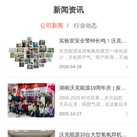
新闻资讯
公司新闻
/
行业动态
实验室安全警钟长鸣！沃克能源筑牢石英管封管安全防线
沃克能源采用氢氧焰真空一体化设
计，开机即产气、即产即用，不储
存高压气体，搭配多重防回火防护
2026-04-28
技术，全程安全可控，既兼顾石英
管封管的气密性与精准度，更以专
业智造为科研人员筑起一道坚实的
湖南沃克能源19周年庆 | 炭河古城共赴时光之约 同心同行再启新程！
安全屏障，用责任与技术，为每一
份科研初心保驾护航。
2006-2025 时光荏苒，岁月如歌。
天高云淡，风朗气清，在这象征丰
收与沉淀的金色十月，我们满怀激
2025-10-27
动与感恩，共庆沃克能源十九周年
的璀璨华章。
沃克能源10台大型氢氧焊机整装待发变压器客户