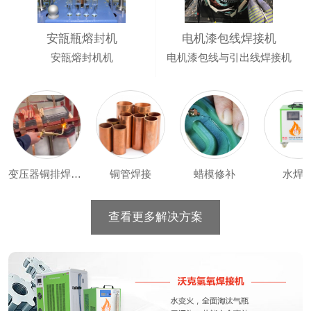
安瓿瓶熔封机
电机漆包线焊接机
安瓿熔封机机
电机漆包线与引出线焊接机
变压器铜排焊接机
铜管焊接
蜡模修补
水焊
查看更多解决方案