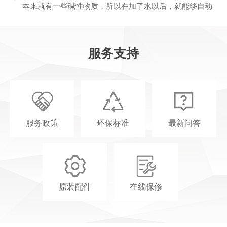
本来就有一些碱性物质，所以在加了水以后，就能够自动
地生成氢气和氧气，对于焊接的效果就会比较有保障一
些。不过在进行产品使用的时候，一定要及时的进行加
水，严禁干烧。
服务支持
问：氢氧焊接机在关机时需要注意的事项
答：氢氧焊接机在关机的时候，需要按照正确的方式来关
闭，才能够保证对设备没有任何的损伤，在安全性上也不
会出现任何的问题。那么氢氧焊接机在关机时需要注意哪
些事项呢？
服务政策
环保标准
最新问答
问：为什么选择沃克能源？
答：13年生产研发优势，业界公认水燃料氢氧机发源地，
20多项国家专利，2800平方车间厂房，欢迎实地考察
原装配件
在线保修
问：水燃料氢氧机有哪些保修政策？
答：1年保修，终身技术支持