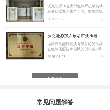
沃克能源10台大型氢氧焊机整装待
发变压器客户生产车间。氢氧焊机
在变压器行业一般用于铜排、铝排
2025-06-23
焊接，绕线焊接，铜转接头焊接，
高低压端子、引线焊接。替代传统
火焰钎焊、氧焊等传统工艺。
‌沃克能源加入乐清市变压器行业协会并荣任理事单位‌
湖南沃克能源科技有限公司凭借其
在氢氧能源技术领域的创新实力和
行业影响力，正式获准加入乐清市
2025-03-28
变压器协会，并荣任理事单位。标
志着沃克能源在变压器及电力能源
领域的综合实力获得行业权威认
可，也为公司深化产业链合作、推
查看更多
动技术创新注入新动力。
常见问题解答