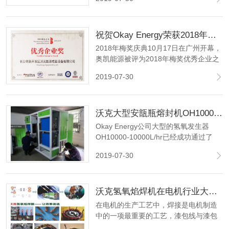
业协会（CEEIA）是50强之一。
祝贺Okay Energy荣获2018年度MEI优秀企业奖！
2018年梅奖庆典10月17日在广州开幕，
奥凯能源被评为2018年梅奖优秀企业之
一，这是一个令人惊叹的时刻。
2019-07-30
沃克大型安瓿瓶熔封机OH10000，成功通过4*24小时连续工作试验!
Okay Energy公司大型的氢氧发生器
OH10000-10000L/hr已经成功通过了
4*24小时连续工作的机器功能稳定性测
2019-07-30
试，包括电解系统、气体和电压压力稳
定系统、PLC控制系统、电源系统、充
水系统、冷却风机系统、电子ANTI回火
沃克氢氧焰焊机在电机行业大显神威,取代铜线碰焊机获好评如潮！
系统试验等。
在电机的生产工艺中，焊接是电机制造
中的一项最重要的工艺，漆包线与漆包
焊接，漆包线与引出线焊接。焊接质量