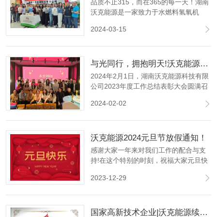
品质不止315，而在365的每一天！湖南
沃克能源是一家致力于水燃料氢氧机
（布朗气）技术开发的国家高新技术企
2024-03-15
业、科技型中小企业、创新型中小企
业、品牌优势企业。水燃料氢氧机适用
于电机漆包线焊接、变压器铜排焊接、
与光同行，拥抱明天!沃克能源2023年度工作总结表彰大会圆满召开!
玻璃管熔封、安瓿瓶熔封等方面。
2024年2月1日，湖南沃克能源科技有限
公司2023年度工作总结表彰大会圆满召
开，全公司人员参会。会中对于2023年
2024-02-02
各岗位的优秀员工进行了表彰和奖励。
沃克能源2024元旦节放假通知！
感谢大家一年来对我们工作的配合与支
持!在这个特别的时刻，祝福大家元旦快
乐。祝未来可期，一切值得。让我们一
2023-12-29
起回顾过去的一年，展望即将到来的新
篇章。
国家高新技术企业|沃克能源续获“高新技术企业”认定证书！