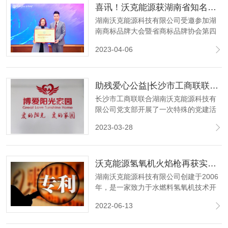
喜讯！沃克能源获湖南省知名商标品牌认定
湖南沃克能源科技有限公司受邀参加湖
南商标品牌大会暨省商标品牌协会第四
届第三次会员代表大会，并获“湖南省知
2023-04-06
名商标品牌”荣誉称号。
助残爱心公益|长沙市工商联联合沃克能源慰问博爱阳光家园
长沙市工商联联合湖南沃克能源科技有
限公司党支部开展了一次特殊的党建活
动--走访慰问长沙市开福区博爱阳光家园
2023-03-28
智力残疾人托养服务中心。
沃克能源氢氧机火焰枪再获实用新型专利
湖南沃克能源科技有限公司创建于2006
年，是一家致力于水燃料氢氧机技术开
发的国家高新技术企业。拥有独立的氢
2022-06-13
氧能源研究中心，在氢氧能源领域我们
已获得了国家知识产权局颁发的二十多