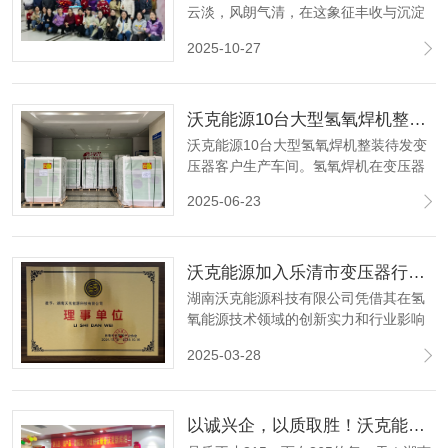
云淡，风朗气清，在这象征丰收与沉淀
的金色十月，我们满怀激动与感恩，共
2025-10-27
庆沃克能源十九周年的璀璨华章。
沃克能源10台大型氢氧焊机整装待发变压器客户
沃克能源10台大型氢氧焊机整装待发变
压器客户生产车间。氢氧焊机在变压器
行业一般用于铜排、铝排焊接，绕线焊
2025-06-23
接，铜转接头焊接，高低压端子、引线
焊接。替代传统火焰钎焊、氧焊等传统
工艺。
‌沃克能源加入乐清市变压器行业协会并荣任理事单位‌
湖南沃克能源科技有限公司凭借其在氢
氧能源技术领域的创新实力和行业影响
力，正式获准加入乐清市变压器协会，
2025-03-28
并荣任理事单位。标志着沃克能源在变
压器及电力能源领域的综合实力获得行
业权威认可，也为公司深化产业链合
以诚兴企，以质取胜！沃克能源水燃料氢氧机 品质不止315！
作、推动技术创新注入新动力。