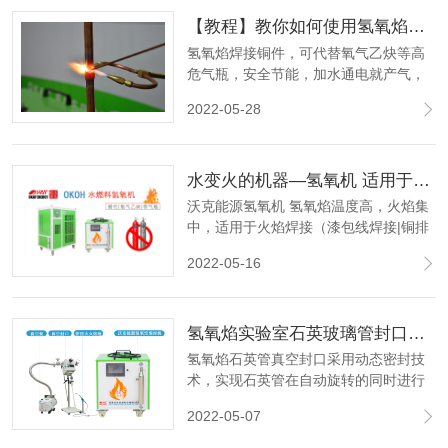
项氢氧机相关专利证书。
【教程】教你如何使用氢氧焰焊接空调铜管！
氢氧焰焊接铜件，可代替氧气乙炔等高
危气瓶，安全节能，加水通电就产气，
高效环保。
2022-05-28
水变火的机器—氢氧机 适用于漆包线焊接 玻璃管封口 安瓿瓶熔封
沃克能源氢氧机 氢氧焰温度高，火焰集
中，适用于火焰焊接（漆包线焊接|铜排
焊接）、火焰熔封（玻璃管封口|安瓿瓶
2022-05-16
熔封）、火焰加工处理、火焰节能等领
域。
氢氧焰实验室石英玻璃管封口，科研路上为您保驾护航
氢氧焰石英管真空封口采用动态密封技
术，实现石英管在自动旋转的同时进行
抽真空以及填充惰性保护气体进行封
2022-05-07
口，操作简单、保证真空、封管效率
高。