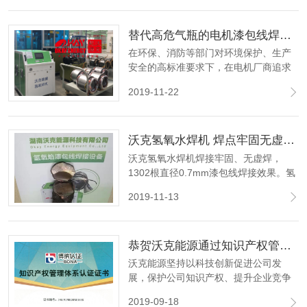
经专用氢氧火焰枪点火形成氢氧焰，对
工件进行焊接作业。
替代高危气瓶的电机漆包线焊接新工艺
在环保、消防等部门对环境保护、生产
安全的高标准要求下，在电机厂商追求
高效、节能的目标下，电机厂家及电机
2019-11-22
修理厂家正对电机漆包线焊接寻求安全
节能环保的新焊接工艺--氢氧焰漆包线焊
接
沃克氢氧水焊机 焊点牢固无虚焊漏焊 1302根直径0.7mm漆包线焊接效果图
沃克氢氧水焊机焊接牢固、无虚焊，
1302根直径0.7mm漆包线焊接效果。氢
氧火焰焊接可靠牢固，相比于传统的锡
2019-11-13
焊碰焊，焊点无虚焊漏焊，确保电机能
在多环境下连续不间断工作，降低电机
故障，提高产品质量。
恭贺沃克能源通过知识产权管理体系认证
沃克能源坚持以科技创新促进公司发
展，保护公司知识产权、提升企业竞争
优势的知识产权方针；以实施知识产权
2019-09-18
战略，提升公司创新水平为知识产权目