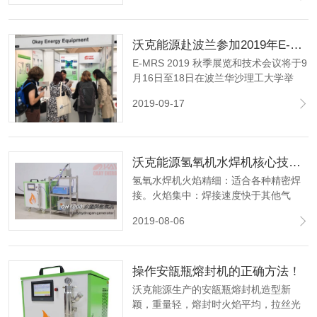
标。致力于打造氢氧能源全球第一品
牌，将一如既往的为客户打造"符合标
沃克能源赴波兰参加2019年E-MRS秋季展会
准、客户满意、零缺陷"的高品质产品。
E-MRS 2019 秋季展览和技术会议将于9
月16日至18日在波兰华沙理工大学举
行，沃克能源将在展会期间展示氢氧发
2019-09-17
生器、石英真空密封系统和相关实验室
设备。
沃克能源氢氧机水焊机核心技术讲解
氢氧水焊机火焰精细：适合各种精密焊
接。火焰集中：焊接速度快于其他气
体。火焰无碳：不改变工件的钢性及柔
2019-08-06
性。操作方便：不用任何气瓶，只要水
电即可环保节能：无任何废气废烟排
放。
操作安瓿瓶熔封机的正确方法！
沃克能源生产的安瓿瓶熔封机造型新
颖，重量轻，熔封时火焰平均，拉丝光