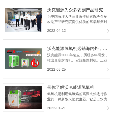
沃克能源为众多农副产品研究院提供优质氢氧焰熔封设备及解决方案
为中国海洋大学三亚海洋研究院等众多
农副产品研究院提供优质的氢氧焰熔封
设备及配套解决方案，于我们而言这是
2022-04-12
一件有意义的大事。
沃克能源氢氧机远销海内外，备受好评！
沃克能源2006年创立，历经多年研发，
推出真空封管机、安瓿瓶熔封机、工业
焊接机等设备。连续多年，备受好评，
2022-03-25
并热销海内外多家国际知名企业与高
校！
带你了解沃克能源氢氧机
氢氧机是利用氢氧焰的高温火焰进行作
业的一种新型火焰发生器。它是以水为
介质，通电将水进行电化学分解产生氢
2022-01-21
气和氧气，以氢气为燃料，氧气助燃，