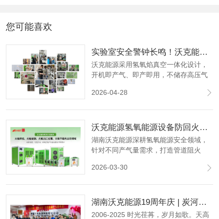
您可能喜欢
实验室安全警钟长鸣！沃克能源筑牢石英管封管安全防线
沃克能源采用氢氧焰真空一体化设计，
开机即产气、即产即用，不储存高压气
体，搭配多重防回火防护技术，全程安
2026-04-28
全可控，既兼顾石英管封管的气密性与
精准度，更以专业智造为科研人员筑起
一道坚实的安全屏障，用责任与技术，
沃克能源氢氧能源设备防回火装置 为氢氧设备安全筑牢 “防火墙”
为每一份科研初心保驾护航。
湖南沃克能源深耕氢氧能源安全领域，
针对不同产气量需求，打造管道阻火
器、电子阻火器、稳压电子阻火器、水
2026-03-30
封式防回火装置四大系列产品，以远超
行业标准的防回火能力，为氢氧机、氢
氧焰焊接、石英管真空封管等场景提供
湖南沃克能源19周年庆 | 炭河古城共赴时光之约 同心同行再启新程！
全场景、全等级的安全防护。
2006-2025 时光荏苒，岁月如歌。天高