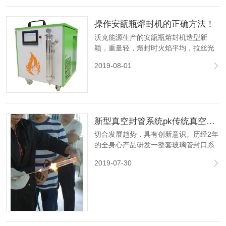
电即可环保节能：无任何废气废烟排
放。
操作安瓿瓶熔封机的正确方法！
沃克能源生产的安瓿瓶熔封机造型新
颖，重量轻，熔封时火焰平均，拉丝光
滑、熔封速度快，噪音小，是各大专科
2019-08-01
院校、科研单位及药厂为小批量自制安
瓿瓶封口最理想的熔封工具。
新型真空封管系统pk传统真空封管系统的优势 ！
切合发展趋势，具有创新意识。历经2年
的全身心产品研发一整套玻璃管封口系
列产品真空泵封管机+系统软件，这套机
2019-07-30
器设备归属于自动定位封管。