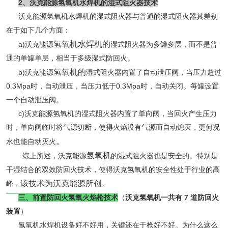
2、沃克能源氢氧机水焊机的湿式阻火器技术
沃克能源氢氧机水焊机的湿式阻火器与普通的湿式阻火器其差别
在于如下几个方面：
氢氧机水焊机的
a)沃克能源
湿式阻火器为多罐多层，而不是普
通的单罐单层，相当于多级湿式防回火。
氢氧机的
b)沃克能源
湿式阻火器内置了自动泄压阀，当压力超过
0.3Mpa时，自动泄压，当压力低于0.3Mpa时，自动关闭。每罐设置
一个自动泄压阀。
c)
沃克能源
氢氧机的
湿式阻火器内置了单向阀，当回火产生压力
时，单向阀临时将气源切断，使得火焰没有气源而自动熄灭，更何况
。
水也能自动灭火
氢氧机
综上所述，沃克能源
的湿式阻火器也是安全的。特别是
干湿结合的双效防回火技术，使得沃克氢氧机的安全性处于行业的高
该技术为沃克能源所创。
峰，
三、
前置防回火氢氧火焰枪技术
（
沃克氢氧机一共有 7 道防回火
装置
）
氢氧机水焊机设备好不好用，关键还在于枪好不好。为什么这么