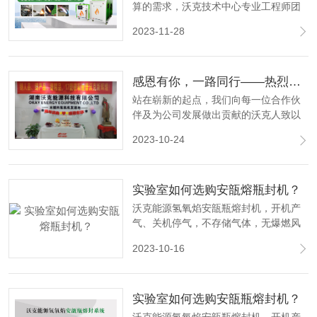
算的需求，沃克技术中心专业工程师团
队将个性化资源整合，为客户量身定制
2023-11-28
适合的、经济的一对一供气方案和集中
供气方案，确保客户获得有效价值 。
感恩有你，一路同行——热烈庆祝沃克能源成立十七周年！
站在崭新的起点，我们向每一位合作伙
伴及为公司发展做出贡献的沃克人致以
最崇高敬意，17周岁的沃克能源，美好
2023-10-24
蓝图正等待着我们继续描绘。
实验室如何选购安瓿熔瓶封机？
沃克能源氢氧焰安瓿瓶熔封机，开机产
气、关机停气，不存储气体，无爆燃风
险，为实验室安全保驾护航！
2023-10-16
实验室如何选购安瓿瓶熔封机？