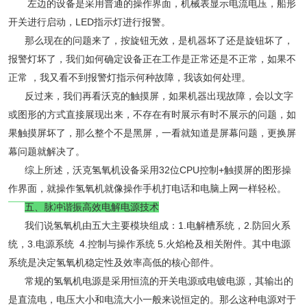
左边的设备是采用普通的操作界面，机械表显示电流电压，船形
开关进行启动，LED指示灯进行报警。
那么现在的问题来了，按旋钮无效，是机器坏了还是旋钮坏了，
报警灯坏了，我们如何确定设备正在工作是正常还是不正常，如果不
正常 ，我又看不到报警灯指示何种故障，我该如何处理。
反过来，我们再看沃克的触摸屏，如果机器出现故障，会以文字
或图形的方式直接展现出来，不存在有时展示有时不展示的问题，如
果触摸屏坏了，那么整个不是黑屏，一看就知道是屏幕问题，更换屏
幕问题就解决了。
综上所述，沃克氢氧机设备采用32位CPU控制+触摸屏的图形操
作界面，就操作氢氧机就像操作手机打电话和电脑上网一样轻松。
五、脉冲谐振高效电解电源技术
我们说氢氧机由五大主要模块组成：1.电解槽系统，2.防回火系
统，3.电源系统 4.控制与操作系统 5.火焰枪及相关附件。其中电源
系统是决定氢氧机稳定性及效率高低的核心部件。
常规的氢氧机电源是采用恒流的开关电源或电镀电源，其输出的
是直流电，电压大小和电流大小一般来说恒定的。那么这种电源对于