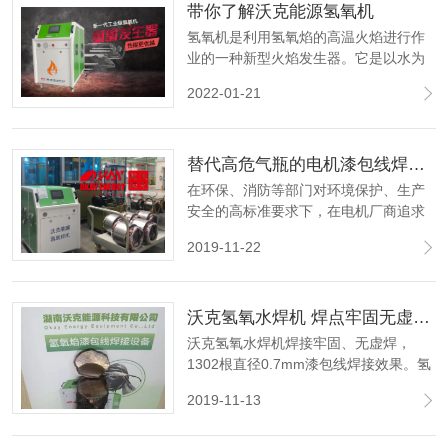
带你了解沃克能源氢氧机
氢氧机是利用氢氧焰的高温火焰进行作
业的一种新型火焰发生器。它是以水为
介质，通电将水进行电化学分解产生氢
2022-01-21
气和氧气，以氢气为燃料，氧气助燃，
经专用氢氧火焰枪点火形成氢氧焰，对
工件进行焊接作业。
替代高危气瓶的电机漆包线焊接新工艺
在环保、消防等部门对环境保护、生产
安全的高标准要求下，在电机厂商追求
高效、节能的目标下，电机厂家及电机
2019-11-22
修理厂家正对电机漆包线焊接寻求安全
节能环保的新焊接工艺--氢氧焰漆包线焊
接
沃克氢氧水焊机 焊点牢固无虚焊漏焊 1302根直径0.7mm漆包线焊接效果图
沃克氢氧水焊机焊接牢固、无虚焊，
1302根直径0.7mm漆包线焊接效果。氢
氧火焰焊接可靠牢固，相比于传统的锡
2019-11-13
焊碰焊，焊点无虚焊漏焊，确保电机能
在多环境下连续不间断工作，降低电机