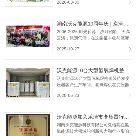
2026-03-30
封式防回火装置四大系列产品，以远超
行业标准的防回火能力，为氢氧机、氢
氧焰焊接、石英管真空封管等场景提供
湖南沃克能源19周年庆 | 炭河古城共赴时光之约 同心同行再启新程！
全场景、全等级的安全防护。
2006-2025 时光荏苒，岁月如歌。天高
云淡，风朗气清，在这象征丰收与沉淀
的金色十月，我们满怀激动与感恩，共
2025-10-27
庆沃克能源十九周年的璀璨华章。
沃克能源10台大型氢氧焊机整装待发变压器客户
沃克能源10台大型氢氧焊机整装待发变
压器客户生产车间。氢氧焊机在变压器
行业一般用于铜排、铝排焊接，绕线焊
2025-06-23
接，铜转接头焊接，高低压端子、引线
焊接。替代传统火焰钎焊、氧焊等传统
工艺。
‌沃克能源加入乐清市变压器行业协会并荣任理事单位‌
湖南沃克能源科技有限公司凭借其在氢
氧能源技术领域的创新实力和行业影响