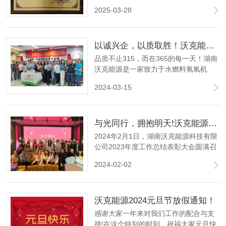
力，正式获准加入乐清市变压器协会，
2025-03-28
并荣任理事单位。标志着沃克能源在变
压器及电力能源领域的综合实力获得行
业权威认可，也为公司深化产业链合
以诚兴企，以质取胜！沃克能源水燃料氢氧机 品质不止315！
作、推动技术创新注入新动力。
品质不止315，而在365的每一天！湖南
沃克能源是一家致力于水燃料氢氧机
（布朗气）技术开发的国家高新技术企
2024-03-15
业、科技型中小企业、创新型中小企
业、品牌优势企业。水燃料氢氧机适用
于电机漆包线焊接、变压器铜排焊接、
与光同行，拥抱明天!沃克能源2023年度工作总结表彰大会圆满召开!
玻璃管熔封、安瓿瓶熔封等方面。
2024年2月1日，湖南沃克能源科技有限
公司2023年度工作总结表彰大会圆满召
开，全公司人员参会。会中对于2023年
2024-02-02
各岗位的优秀员工进行了表彰和奖励。
沃克能源2024元旦节放假通知！
感谢大家一年来对我们工作的配合与支
持!在这个特别的时刻，祝福大家元旦快