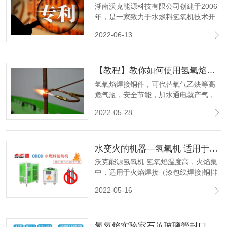
湖南沃克能源科技有限公司创建于2006
年，是一家致力于水燃料氢氧机技术开
发的国家高新技术企业。拥有独立的氢
2022-06-13
氧能源研究中心，在氢氧能源领域我们
已获得了国家知识产权局颁发的二十多
项氢氧机相关专利证书。
【教程】教你如何使用氢氧焰焊接空调铜管！
氢氧焰焊接铜件，可代替氧气乙炔等高
危气瓶，安全节能，加水通电就产气，
高效环保。
2022-05-28
水变火的机器—氢氧机 适用于漆包线焊接 玻璃管封口 安瓿瓶熔封
沃克能源氢氧机 氢氧焰温度高，火焰集
中，适用于火焰焊接（漆包线焊接|铜排
焊接）、火焰熔封（玻璃管封口|安瓿瓶
2022-05-16
熔封）、火焰加工处理、火焰节能等领
域。
氢氧焰实验室石英玻璃管封口，科研路上为您保驾护航