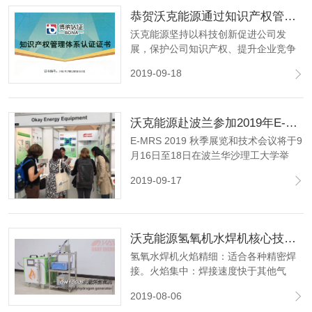
故障，提高产品质量。
恭贺沃克能源通过知识产权管理体系认证
沃克能源坚持以科技创新促进公司发
展，保护公司知识产权、提升企业竞争
优势的知识产权方针；以实施知识产权
2019-09-18
战略，提升公司创新水平为知识产权目
标。致力于打造氢氧能源全球第一品
牌，将一如既往的为客户打造"符合标
沃克能源赴波兰参加2019年E-MRS秋季展会
准、客户满意、零缺陷"的高品质产品。
E-MRS 2019 秋季展览和技术会议将于9
月16日至18日在波兰华沙理工大学举
行，沃克能源将在展会期间展示氢氧发
2019-09-17
生器、石英真空密封系统和相关实验室
设备。
沃克能源氢氧机水焊机核心技术讲解
氢氧水焊机火焰精细：适合各种精密焊
接。火焰集中：焊接速度快于其他气
体。火焰无碳：不改变工件的钢性及柔
2019-08-06
性。操作方便：不用任何气瓶，只要水