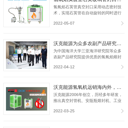
氢氧焰石英管真空封口采用动态密封技
术，实现石英管在自动旋转的同时进行
抽真空以及填充惰性保护气体进行封
2022-05-07
口，操作简单、保证真空、封管效率
高。
沃克能源为众多农副产品研究院提供优质氢氧焰熔封设备及解决方案
为中国海洋大学三亚海洋研究院等众多
农副产品研究院提供优质的氢氧焰熔封
设备及配套解决方案，于我们而言这是
2022-04-12
一件有意义的大事。
沃克能源氢氧机远销海内外，备受好评！
沃克能源2006年创立，历经多年研发，
推出真空封管机、安瓿瓶熔封机、工业
焊接机等设备。连续多年，备受好评，
2022-03-25
并热销海内外多家国际知名企业与高
校！