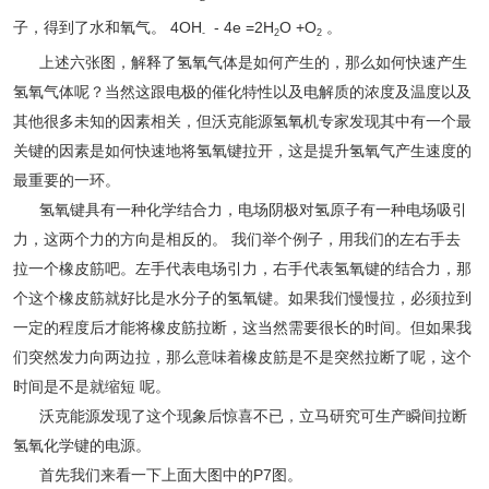
子，得到了水和氧气。 4OH
- 4e =2H
O +O
。
-
2
2
上述六张图，解释了氢氧气体是如何产生的，那么如何快速产生
氢氧气体呢？当然这跟电极的催化特性以及电解质的浓度及温度以及
其他很多未知的因素相关，但沃克能源氢氧机专家发现其中有一个最
关键的因素是如何快速地将氢氧键拉开，这是提升氢氧气产生速度的
最重要的一环。
氢氧键具有一种化学结合力，电场阴极对氢原子有一种电场吸引
力，这两个力的方向是相反的。 我们举个例子，用我们的左右手去
拉一个橡皮筋吧。左手代表电场引力，右手代表氢氧键的结合力，那
个这个橡皮筋就好比是水分子的氢氧键。如果我们慢慢拉，必须拉到
一定的程度后才能将橡皮筋拉断，这当然需要很长的时间。但如果我
们突然发力向两边拉，那么意味着橡皮筋是不是突然拉断了呢，这个
时间是不是就缩短 呢。
沃克能源发现了这个现象后惊喜不已，立马研究可生产瞬间拉断
氢氧化学键的电源。
首先我们来看一下上面大图中的P7图。