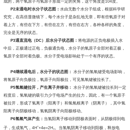
成的，两个氧原子与氢原子形成一定的夹角，这个角度是104度。
P2未通电时水分子状态图：
水由无数个水分子组成，根据科学研
究究，在高倍显微镜下，每个水分子是杂乱地无章，即有些氧原子对
着上方，有些在下方，有些在左方，有些在右方，各种各样的角度，
完全是无序的状态。
P3通直流电（DC）后水分子状态图：
将电源的正负电极插入水
中后，正极通过正电，负极通负电，水分子的氧原子全部对着正极，
氢原子全部对着负极。水分子受电场影响处于一个有序的状态。
P4继续通电后，水分子的状态图：
水分子的氢氧键受电场影响，
将氢原子向负极拉，氧原子向阳极拉，可见氢氧键被拉长了。
P5氢氧键拉开，产生离子并移动：
水分子的氢氧键被拉长到一定
程度后，氢氧键的吸引力少于电场产生的拉力，因此，有一个氢原子
被拉开，形成了氢离子（阳离子）和氢氧根离子（阴离子），其中氢
阳离子向阴极移动，氢氧阴离子向阳极移动。
P6氢氧气体产生：
当氢阳离子移动到阴极表面时，从阴极得到电
+
子，生成氢气，4H
+4e=2H
。当氢氧阴离子移动到阳极，释放电
2