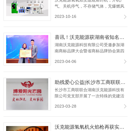
沃克能源氢氧焰安瓿瓶熔封机，开机产
气、关机停气，不存储气体，无爆燃风
险，为实验室安全保驾护航！
2023-10-16
喜讯！沃克能源获湖南省知名商标品牌认定
湖南沃克能源科技有限公司受邀参加湖
南商标品牌大会暨省商标品牌协会第四
届第三次会员代表大会，并获“湖南省知
2023-04-06
名商标品牌”荣誉称号。
助残爱心公益|长沙市工商联联合沃克能源慰问博爱阳光家园
长沙市工商联联合湖南沃克能源科技有
限公司党支部开展了一次特殊的党建活
动--走访慰问长沙市开福区博爱阳光家园
2023-03-28
智力残疾人托养服务中心。
沃克能源氢氧机火焰枪再获实用新型专利