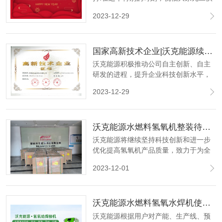
乐。祝未来可期，一切值得。让我们一
2023-12-29
起回顾过去的一年，展望即将到来的新
篇章。
国家高新技术企业|沃克能源续获“高新技术企业”认定证书！
沃克能源积极推动公司自主创新、自主
研发的进程，提升企业科技创新水平，
提升科技成果转化和竞争能力，推动企
2023-12-29
业高质量、可持续发展！2017年获得国
家高新技术企业认定，每次有效期三
年。
沃克能源水燃料氢氧机整装待发 25台氢氧机继续发往海外！
沃克能源将继续坚持科技创新和进一步
优化提高氢氧机产品质量，致力于为全
球客户提供更优质的氢氧机产品和解决
2023-12-01
方案。
沃克能源水燃料氢氧水焊机使用说明！
沃克能源根据用户对产能、生产线、预