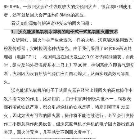
99.99%，一般回火会产生强度较大的尖锐回火声，很容易吓到使用
者，还有就是回火会产生约0.8Mpa的高压。
看沃克能源如何解决这些复杂的回火问题：
1、沃克能源氢氧机水焊机的电子式干式氢氧阻火器技术
众所周知，回火时会产生像激光一样的火焰，沃克能源采用激光
检测传感器，实时检测这种伪激光。由于我们采用了64位8G高速处
理器（电脑
CPU），检测精度在回火发生的0.01秒内就能捕获，而此
时，阻火蕊的外壁温度基本上只上升至80度，控制系统立即将气源切
断，
火焰因为没有后续气源供应而自动熄灭，从而实现高效可靠阻
火。
沃克能源氢氧机的电子干式阻火器在经常出现回火的高危操作中
发挥着有效的作用，比如切割 ，由于切割时钢板高度不一，钢板表
面有渣或铁锈严重，都会引起烧红的铁水反弹，堵塞割嘴而引发回
火，因此如没有可靠的阻火器，操作将不能连续进行，甚至会引发操
作工不愿意操作此类设备，但沃克氢氧机水焊机的电子阻火器出色的
表现，回火时无声，几乎感觉不到回火发生了。